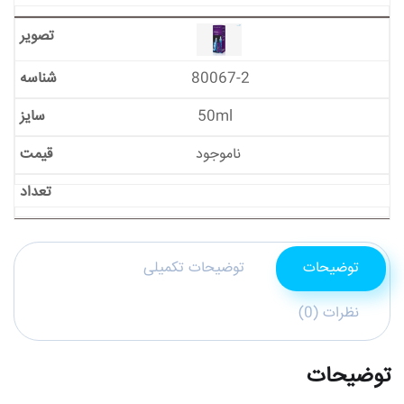
80067-2
50ml
ناموجود
توضیحات
توضیحات تکمیلی
نظرات (0)
توضیحات