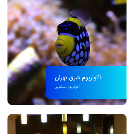
آکواریوم شرق تهران
آکواریوم مسکونی