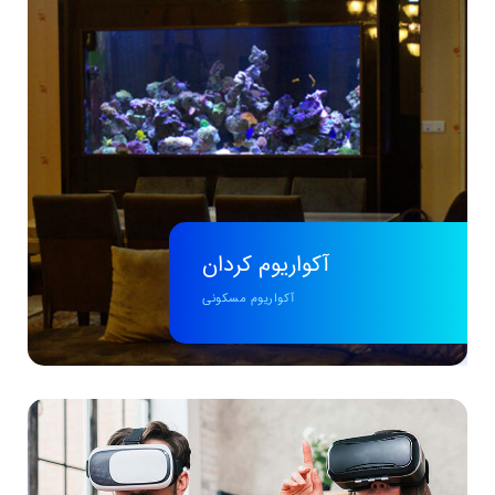
آکواریوم کردان
آکواریوم مسکونی