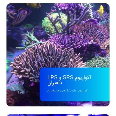
آکواریوم SPS و LPS
دلفیران
آکواریوم اداری
/
آکواریوم دلفیران