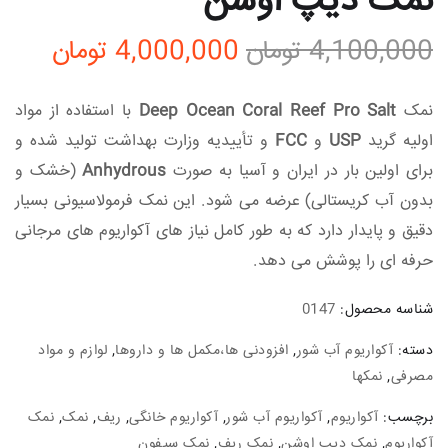
نمک دیپ اوشن
4,100,000
تومان
4,000,000
تومان
نمک
Deep Ocean Coral Reef Pro Salt
با استفاده از مواد
اولیه گرید
USP
و
FCC
و تأییدیه وزارت بهداشت تولید شده و
برای اولین بار در ایران و آسیا به‌ صورت
Anhydrous
(خشک و
بدون آب کریستالی) عرضه می‌ شود. این نمک فرمولاسیونی بسیار
دقیق و پایدار دارد که به طور کامل نیاز های آکواریوم‌ های مرجانی
حرفه‌ ای را پوشش می‌ دهد.
شناسه محصول:
0147
دسته:
آکواریوم آب شور
,
افزودنی ها،مکمل ها و داروها
,
لوازم و مواد
مصرفی
,
نمکها
برچسب:
آکواریوم
,
آکواریوم آب شور
,
آکواریوم خانگی
,
ریف
,
نمک
,
نمک
آکواریوم
,
نمک دیپ اوشن
,
نمک ریف
,
نمک سیفون