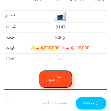
0147
20kg
4,100,000
تومان
4,000,000
تومان
خرید
توضیحات
توضیحات تکمیلی