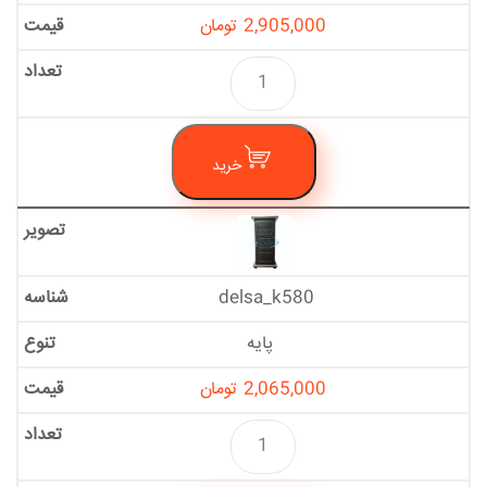
2,905,000
تومان
خرید
delsa_k580
پایه
2,065,000
تومان