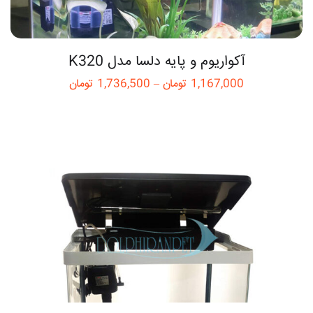
آکواریوم و پایه دلسا مدل K320
1,167,000
تومان
–
1,736,500
تومان