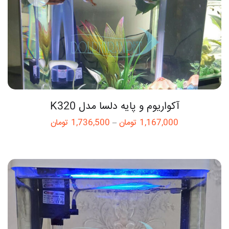
آکواریوم و پایه دلسا مدل K320
1,167,000
تومان
–
1,736,500
تومان