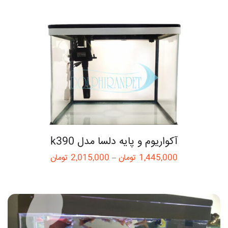
آکواریوم و پایه دلسا مدل k390
1,445,000
تومان
–
2,015,000
تومان