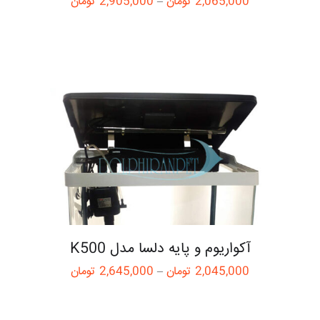
2,065,000
تومان
–
2,905,000
تومان
آکواریوم و پایه دلسا مدل K500
2,045,000
تومان
–
2,645,000
تومان