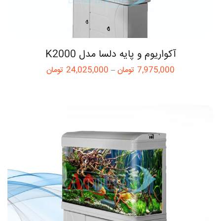
آکواریوم و پایه دلسا مدل K2000
7,975,000
تومان
–
24,025,000
تومان