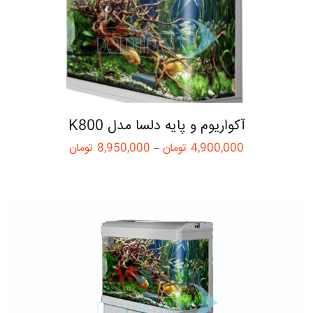
آکواریوم و پایه دلسا مدل K800
4,900,000
تومان
–
8,950,000
تومان