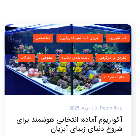
آب شیرین
آبزیان آب شور (دریایی)
تخصصی
تفریح و سرگرمی
دسته‌بندی نشده
عمومی
مقالات
مقالات شرکت
Petdolfin
ژوئن 4, 2025
آکواریوم آماده؛ انتخابی هوشمند برای
شروع دنیای زیبای آبزیان