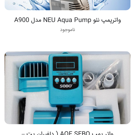
واترپمپ نئو NEU Aqua Pump مدل A900
ناموجود
واتر پمپ AQF SEBO ( دلفیران پت –