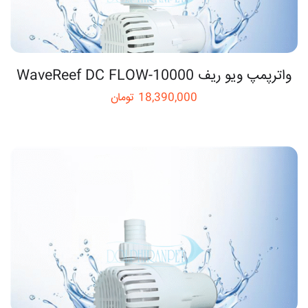
واترپمپ ویو ریف WaveReef DC FLOW‑10000
18,390,000
تومان