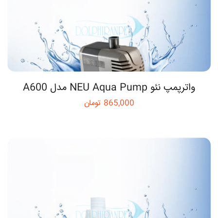
واترپمپ نئو NEU Aqua Pump مدل A600
865,000
تومان