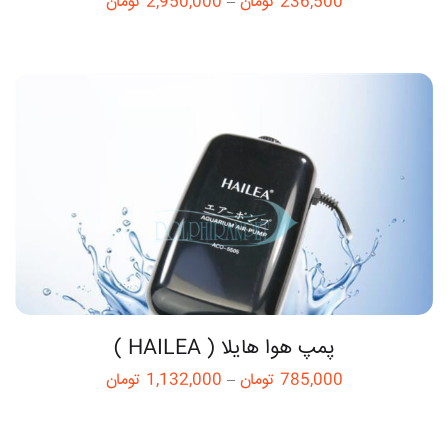
236,500
تومان
–
2,950,000
تومان
پمپ هوا هایلا ( HAILEA )
785,000
تومان
–
1,132,000
تومان