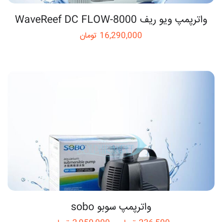
واترپمپ ویو ریف WaveReef DC FLOW‑8000
16,290,000
تومان
واترپمپ سوبو sobo